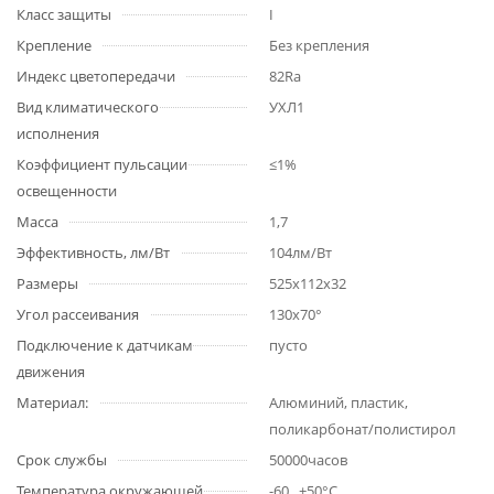
Класс защиты
I
Крепление
Без крепления
Индекс цветопередачи
82Ra
Вид климатического
УХЛ1
исполнения
Коэффициент пульсации
≤1%
освещенности
Масса
1,7
Эффективность, лм/Вт
104лм/Вт
Размеры
525х112х32
Угол рассеивания
130х70°
Подключение к датчикам
пусто
движения
Материал:
Алюминий, пластик,
поликарбонат/полистирол
Срок службы
50000часов
Температура окружающей
-60...+50°С