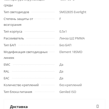
среды
Тип светодиодов
SMD2835 Everlight
Степень защиты от
F
возгорания
Тип корпуса
0,5х1
Рассеиватель
Линза Ш2 PMMA
Тип БАП
Без БАП
Модификация светодиодных
Element 18SMD
линеек
EMC
Да
RAL
Да
ЕАС
Да
Количество креплений
без креплений
Тип блока питания
Geniled ISO
Доставка