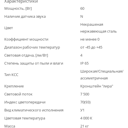
Характеристики
Мощность, [Вт]
60
Наличие датчика звука
N
Некрашеная
Цвет
нержавеющая сталь
Коэффициент мощности
не менее 0
Диапазон рабочих температур
от -45 до +45
Световая отдача, [лм/Вт]
4
Степень защиты от пыли и влаги
IP 65
Широкая/Специальная/
Тип КСС
ассиметричная
Крепление
Кронштейн "лира"
Световой поток
7 500
Индекс цветопередачи
70(93)
Вид климатического исполнения
У1
Цветовая температура
4 000 К
Масса
21 кг