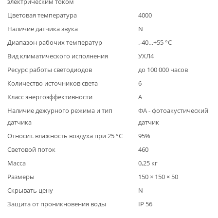
электрическим током
Цветовая температура
4000
Наличие датчика звука
N
Диапазон рабочих температур
.-40…+55 °С
Вид климатического исполнения
УХЛ4
Ресурс работы светодиодов
до 100 000 часов
Количество источников света
6
Класс энергоэффективности
А
Наличие дежурного режима и тип
ФА - фотоакустический
датчика
датчик
Относит. влажность воздуха при 25 °С
95%
Световой поток
460
Масса
0,25 кг
Размеры
150 × 150 × 50
Скрывать цену
N
Защита от проникновения воды
IP 56