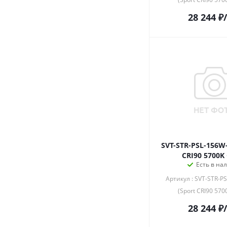
28 244
₽
SVT-STR-PSL-156W
CRI90 5700K
Есть в на
Артикул : SVT-STR-
(Sport CRI90 570
28 244
₽