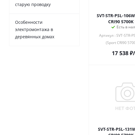
старую проводку
SVT-STR-PSL-106W
CRI90 5700K
Особенности
Есть в на
электромонтажа в
Артикул : SVT-STR-P
деревянных домах
(Sport CRI90 570
17 538
₽
SVT-STR-PSL-131W