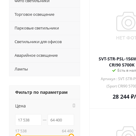
Фито светильники
Торговое освещение
Парковые светильники
Светильники для офисов
Аварийное освещение
SVT-STR-PSL-156W
CRI90 5700K
Лампы
Есть в на
Артикул : SVT-STR-
(Sport CRI90 570
Фильтр по параметрам
28 244
₽
Цена
17 538
64 400