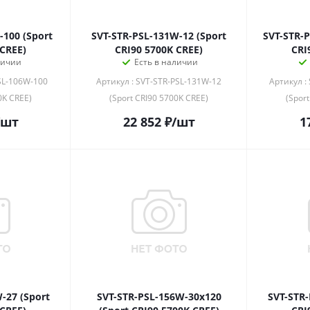
-100 (Sport
SVT-STR-PSL-131W-12 (Sport
SVT-STR-
 CREE)
CRI90 5700K CREE)
CRI
личии
Есть в наличии
SL-106W-100
Артикул : SVT-STR-PSL-131W-12
Артикул :
0K CREE)
(Sport CRI90 5700K CREE)
(Spor
/шт
22 852
₽
/шт
1
-27 (Sport
SVT-STR-PSL-156W-30x120
SVT-STR-