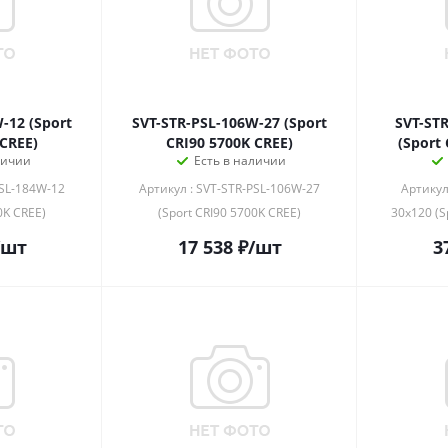
-12 (Sport
SVT-STR-PSL-106W-27 (Sport
SVT-ST
 CREE)
CRI90 5700K CREE)
(Sport
личии
Есть в наличии
PSL-184W-12
Артикул : SVT-STR-PSL-106W-27
Артикул
0K CREE)
(Sport CRI90 5700K CREE)
30x120 (S
/шт
17 538
₽
/шт
3