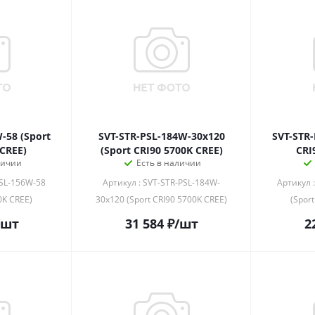
-58 (Sport
SVT-STR-PSL-184W-30x120
SVT-STR-
 CREE)
(Sport CRI90 5700K CREE)
CRI
личии
Есть в наличии
PSL-156W-58
Артикул : SVT-STR-PSL-184W-
Артикул 
0K CREE)
30x120 (Sport CRI90 5700K CREE)
(Spor
/шт
31 584
₽
/шт
2