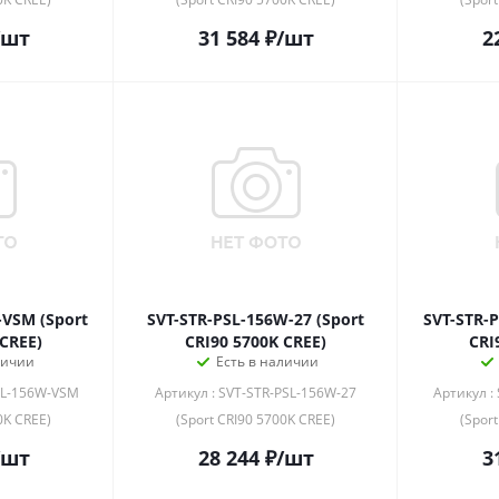
/шт
31 584
₽
/шт
2
-VSM (Sport
SVT-STR-PSL-156W-27 (Sport
SVT-STR-
 CREE)
CRI90 5700K CREE)
CRI
личии
Есть в наличии
PSL-156W-VSM
Артикул : SVT-STR-PSL-156W-27
Артикул :
0K CREE)
(Sport CRI90 5700K CREE)
(Spor
/шт
28 244
₽
/шт
3