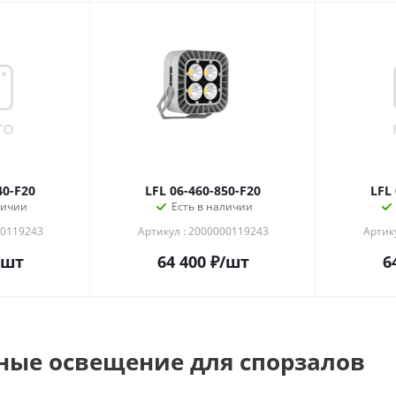
40-F20
LFL 06-460-850-F20
LFL
личии
Есть в наличии
00119243
Артикул : 2000000119243
Артик
/шт
64 400
₽
/шт
6
ные освещение для спорзалов