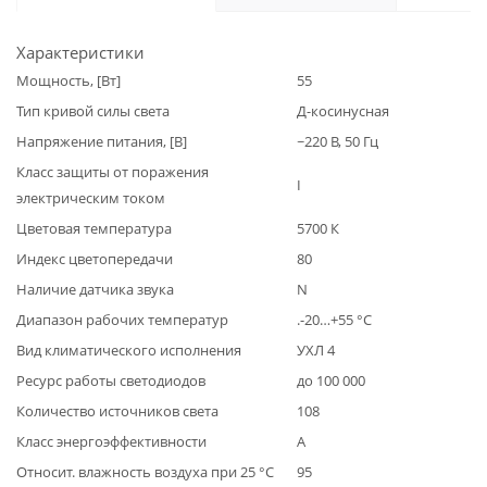
Характеристики
Мощность, [Вт]
55
Тип кривой силы света
Д-косинусная
Напряжение питания, [В]
~220 В, 50 Гц
Класс защиты от поражения
I
электрическим током
Цветовая температура
5700 К
Индекс цветопередачи
80
Наличие датчика звука
N
Диапазон рабочих температур
.-20…+55 °С
Вид климатического исполнения
УХЛ 4
Ресурс работы светодиодов
до 100 000
Количество источников света
108
Класс энергоэффективности
А
Относит. влажность воздуха при 25 °С
95