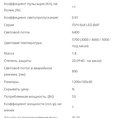
Коэффициент пульсации (Кп), не
<1
более, [%]
Коэффициент светопропускания:
0.91
Серия
ЛУЧ-6х8 LED BAP
Световой поток
6400
5700 (3000 / 4000 / 5000 -
Цветовая температура
под заказ)
Масса
1,8
Степень защиты
20 (IP40 - на заказ)
Световой поток в аварийном
890
режиме, [лм]
Размеры
1200х100х40
Скрывать цену
N
Потребляемая мощность, [Вт]:
53
Коэффициент мощности (cos φ), не
1
менее
Защита от проникновения воды
IP 20