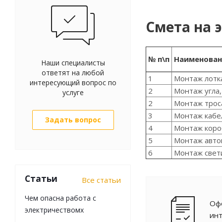
Смета на 
№ п\п
Наименован
Наши специалисты
ответят на любой
1
Монтаж лотка
интересующий вопрос по
2
Монтаж угла,
услуге
2
Монтаж трос
3
Монтаж кабе
Задать вопрос
4
Монтаж короб
5
Монтаж автом
6
Монтаж свет
Статьи
Все статьи
Чем опасна работа с
Офо
электричествомх
ин