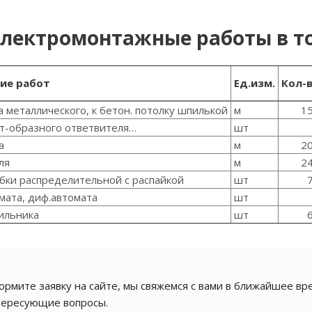
электромонтажные работы в т
ие работ
Ед.изм.
Кол-
 металлического, к бетон. потолку шпилькой
м
1
т-образного ответвителя…
шт
а
м
2
ля
м
2
ки распределительной с распайкой
шт
ата, диф.автомата
шт
ильника
шт
рмите заявку на сайте, мы свяжемся с вами в ближайшее вре
тересующие вопросы.