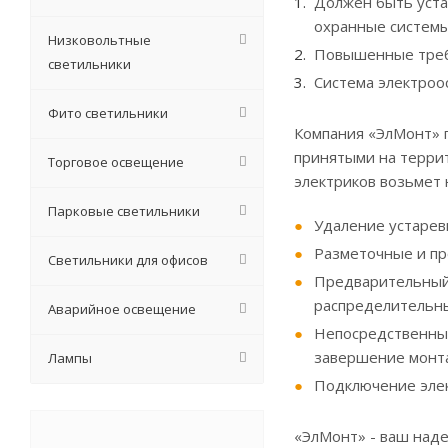
Должен быть уста
охранные систем
Низковольтные
Повышенные требо
светильники
Система электроо
Фито светильники
Компания «ЭлМонт» п
принятыми на терри
Торговое освещение
электриков возьмет 
Парковые светильники
Удаление устарев
Разметочные и пр
Светильники для офисов
Предварительный
распределительны
Аварийное освещение
Непосредственный
завершение монта
Лампы
Подключение элек
«ЭлМонт» - ваш над