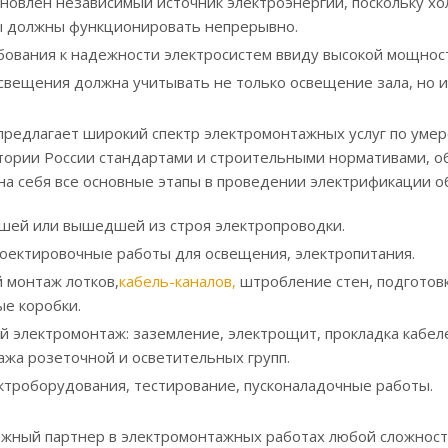
новлен независимый источник электроэнергии, поскольку хо
ы должны функционировать непрерывно.
вания к надежности электросистем ввиду высокой мощност
свещения должна учитывать не только освещение зала, но и 
редлагает широкий спектр электромонтажных услуг по умер
тории России стандартами и строительными нормативами, об
на себя все основные этапы в проведении электрификации о
шей или вышедшей из строя электропроводки.
оектировочные работы для освещения, электропитания.
 монтаж лотков,
кабель-каналов
,
штробление стен, подготовк
е коробки.
 электромонтаж: заземление, электрощит, прокладка кабел
жа розеточной и осветительных групп.
троборудования, тестирование, пусконаладочные работы.
ежный партнер в электромонтажных работах любой сложност