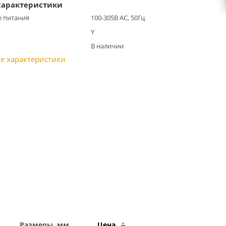
характеристики
 питания
100-305В АС, 50Гц
Y
В наличии
е характеристики
Размеры, мм
Цена