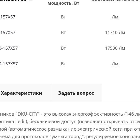
мощность, Вт
-157X57
Вт
Лм
-157X57
Вт
11710 Лм
0-157X57
Вт
17530 Лм
0-157X57
Вт
Лм
Характеристики
Задать вопрос
ников "DKU-CITY" - это высокая энергоэффективность (146 
птика Ledil), бесключевой доступ (позволяет открывать от
ой (автоматическое размыкание электрической сети при от
ема для протоколов "умный город", регулируемое консольн