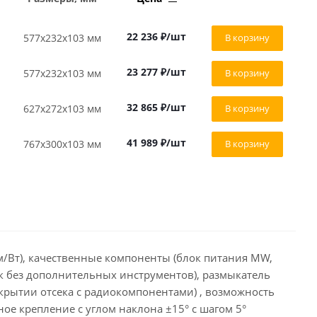
22 236
₽
/шт
577х232х103 мм
В корзину
23 277
₽
/шт
577х232х103 мм
В корзину
32 865
₽
/шт
627x272x103 мм
В корзину
41 989
₽
/шт
767x300x103 мм
В корзину
лм/Вт), качественные компоненты (блок питания MW,
сек без дополнительных инструментов), размыкатель
крытии отсека с радиокомпонентами) , возможность
ое крепление с углом наклона ±15° с шагом 5°