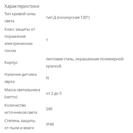
Характеристики
Тип кривой силы
тип Д (косинусная 120°)
света
Класс защиты от
поражения
1
электрическим
током
листовая сталь, окрашенная полимерной
Корпус
краской.
Наличие датчика
N
звука
Масса светильника
от 2 до 5
(нетто)
Количество
240
источников света
Степень защиты
IP40
от пыли и влаги