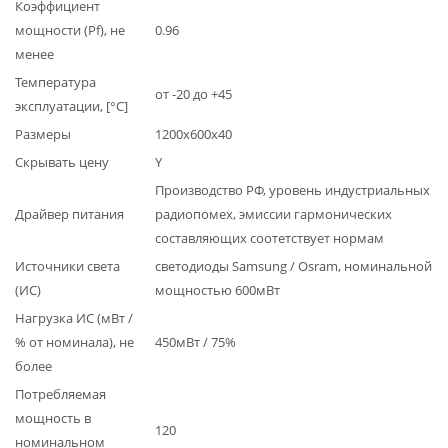
Коэффициент
мощности (Pf), не
0.96
менее
Температура
от -20 до +45
эксплуатации, [°С]
Размеры
1200х600х40
Скрывать цену
Y
Производство РФ, уровень индустриальных
Драйвер питания
радиопомех, эмиссии гармонических
составляющих соотетствует нормам
Источники света
светодиоды Samsung / Osram, номинальной
(ИС)
мощностью 600мВт
Нагрузка ИС (мВт /
% от номинала), не
450мВт / 75%
более
Потребляемая
мощность в
120
номинальном