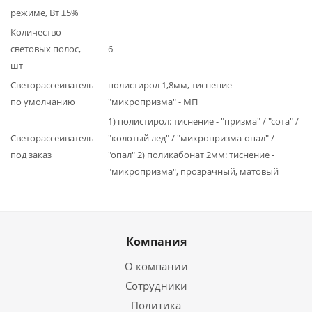
режиме, Вт ±5%
Количество
световых полос,
6
шт
Светорассеиватель
полистирол 1,8мм, тиснение
по умолчанию
"микропризма" - МП
1) полистирол: тиснение - "призма" / "сота" /
Светорассеиватель
"колотый лед" / "микропризма-опал" /
под заказ
"опал" 2) поликабонат 2мм: тиснение -
"микропризма", прозрачный, матовый
Компания
О компании
Сотрудники
Политика