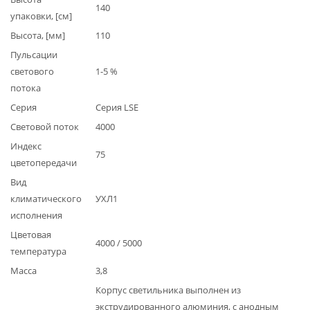
140
упаковки, [см]
Высота, [мм]
110
Пульсации
светового
1-5 %
потока
Серия
Серия LSE
Световой поток
4000
Индекс
75
цветопередачи
Вид
климатического
УХЛ1
исполнения
Цветовая
4000 / 5000
температура
Масса
3,8
Корпус светильника выполнен из
экструдированного алюминия, с анодным