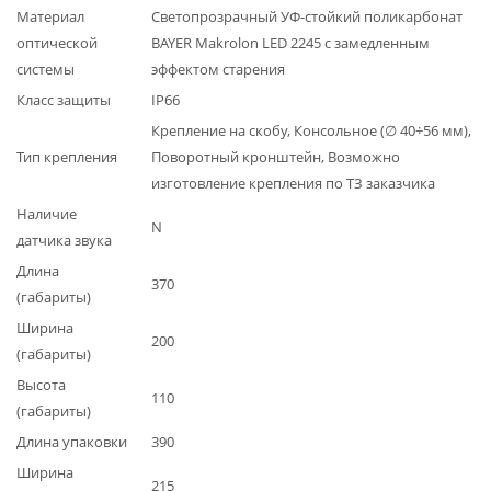
Материал
Светопрозрачный УФ-стойкий поликарбонат
оптической
BAYER Makrolon LED 2245 с замедленным
системы
эффектом старения
Класс защиты
IP66
Крепление на скобу, Консольное (∅ 40÷56 мм),
Тип крепления
Поворотный кронштейн, Возможно
изготовление крепления по ТЗ заказчика
Наличие
N
датчика звука
Длина
370
(габариты)
Ширина
200
(габариты)
Высота
110
(габариты)
Длина упаковки
390
Ширина
215