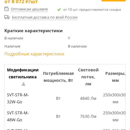
от
8 072 ₽
/шт
Оптовикам дешевле
от 10 шт. предоставляется скидка
Бесплатная доставка по всей России
Краткие характеристики
В наличии
Y
Наличие
В наличии
Подробные характеристики
Модификации
Световой
Потребляемая
Размеры,
светильника
поток,
мощность, Вт
мм
лм
SVT-STR-M-
250x300x300
Вт
4840 Лм
32W-Go
мм
SVT-STR-M-
250x300x300
Вт
7630 Лм
48W-Go
мм