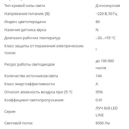
Тип кривой силы света
Д-косинусная
Напряжение питания, [В]
~220 В, 50 Гц
Индекс цветопередачи
80
Наличие датчика звука
N
Диапазон рабочих температур
.-20…+55 °С
Класс защиты от поражения электрическим
I
током
до 100 000
Ресурс работы светодиодов
часов
Количество источников света
144
Класс энергоэффективности
А
Относит. влажность воздуха при 25 °С
95%
Коэффициент светопропускания:
0.91
ЛУЧ 8х8 LED
Серия
LINE
Световой поток
8500 Лм