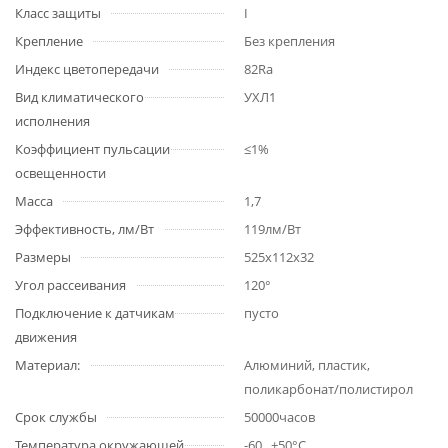
Класс защиты
I
Крепление
Без крепления
Индекс цветопередачи
82Ra
Вид климатического
УХЛ1
исполнения
Коэффициент пульсации
≤1%
освещенности
Масса
1,7
Эффективность, лм/Вт
119лм/Вт
Размеры
525х112х32
Угол рассеивания
120°
Подключение к датчикам
пусто
движения
Материал:
Алюминий, пластик,
поликарбонат/полистирол
Срок службы
50000часов
Температура окружающей
-60...+50°С