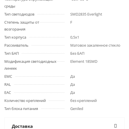
среды
Тип светодиодов
SMD2835 Everlight
Степень защиты от
F
возгорания
Тип корпуса
0,5х1
Рассеиватель
Матовое закаленное стекло
Тип БАП
Без БАП
Модификация светодиодных
Element 18SMD
линеек
EMC
Да
RAL
Да
ЕАС
Да
Количество креплений
без креплений
Тип блока питания
Geniled
Доставка