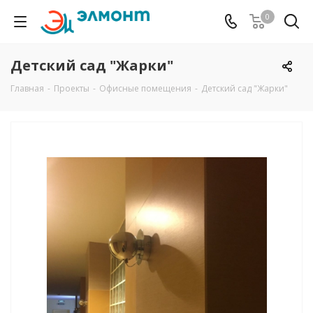
0
Детский сад "Жарки"
Главная
-
Проекты
-
Офисные помещения
-
Детский сад "Жарки"