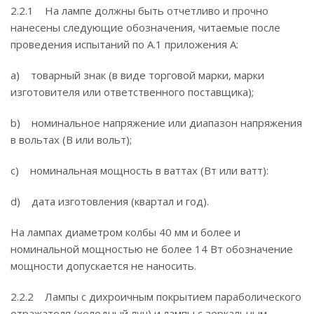
2.2.1 На лампе должны быть отчетливо и прочно
нанесены следующие обозначения, читаемые после
проведения испытаний по А.1 приложения А:
a) товарный знак (в виде торговой марки, марки
изготовителя или ответственного поставщика);
b) номинальное напряжение или диапазон напряжения
в вольтах (В или вольт);
c) номинальная мощность в ваттах (Вт или ватт):
d) дата изготовления (квартал и год).
На лампах диаметром колбы 40 мм и более и
номинальной мощностью не более 14 Вт обозначение
мощности допускается не наносить.
2.2.2 Лампы с дихроичным покрытием параболического
отражателя (холодный луч) и лампы с зеркальным