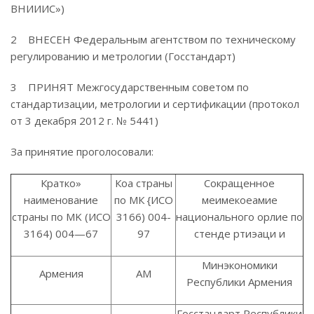
ВНИИИС»)
2 ВНЕСЕН Федеральным агентством по техническому
регулированию и метрологии (Госстандарт)
3 ПРИНЯТ Межгосударственным советом по
стандартизации, метрологии и сертификации (протокол
от 3 декабря 2012 г. № 5441)
За принятие проголосовали:
Кратко»
Коа страны
Сокращенное
наименование
по МК {ИСО
меимекоеамие
страны по MK (ИСО
3166) 004-
национального орлие по
3164) 004—67
97
стенде ртиэаци и
Минэкономики
Армения
AM
Республики Армения
Госстандарт Республики