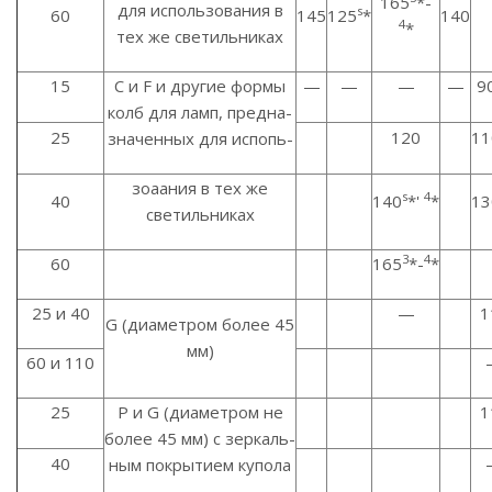
165
*-
для использования в
s
60
145
125
*
140
4
*
тех же светильниках
15
С и F и другие формы
—
—
—
—
9
колб для ламп, предна-
25
120
11
значенных для испопь-
зоаания в тех же
s
4
40
140
*'
*
13
светильниках
3
4
60
165
*-
*
25 и 40
—
1
G (диаметром более 45
мм)
60 и 110
25
Р и G (диаметром не
1
более 45 мм) с зеркаль-
40
ным покрытием купола