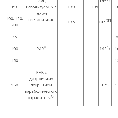
ламп,
145*»
60
130
105
1
используемых в
тех же
100. 150.
светигьниках
4)Г|
135
—
145
1
200
75
8
4
100
PAR
'
145
»
1
150
1
PAR с
дихроичиым
150
покрытием
175
1
параболического
8
отражателя
^