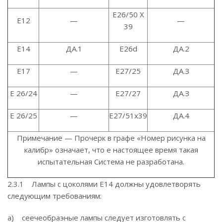
Е26/50 X
Е12
—
—
39
Е14
ДА.1
E26d
ДА.2
Е17
—
Е27/25
ДА.З
Е 26/24
—
Е27/27
ДА.З
Е 26/25
—
Е27/51х39
ДА.4
Примечание — Прочерк в графе «Номер рисунка на
калибр» означает, что е настоящее время такая
испытательная Система не разработана.
2.3.1 Лампы с цоколями Е14 должны удовлетворять
следующим требованиям:
a) сеечеобраэные лампы следует изготовлять с