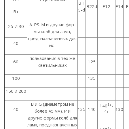
В Т
B22d
Е12
Е14
Е
S-d
Вт
A. PS. М и другие фор-
25 И 30
—
—
—
—
мы колб для ламп,
пред-назначенных для
40
ис-
пользования в тех же
60
125
светильниках
100
135
150 и 200
В и G (диаметром не
3
140
*-
40
135
140
130
более 45 мм). Р и
4
*
другие формы колб для
ламп, предназначенных
3