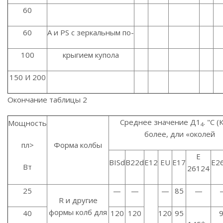
60
60
А и PS с зеркальным по-
100
крыгием купола
150 И 200
Окончание таблицы 2
Среднее значение Д1
. "С (
Мощность
4
более, дли «околей
пл>
Форма колбы
Е
BISd
B22d
Е12
EU
Е17
E2
Вт
26124
25
—
—
—
85
—
R и другие
формы колб для
40
120
120
120
95