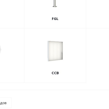
FGL
ССВ
ндов