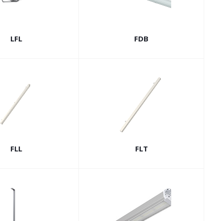
LFL
FDB
FLL
FLT