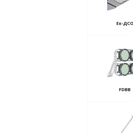
Ex-ДС
FDBB