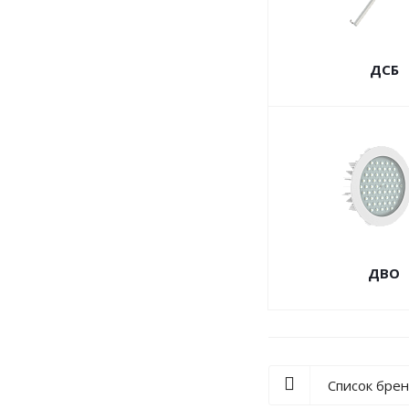
ДСБ
ДВО
Список бре