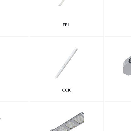
FPL
ССК