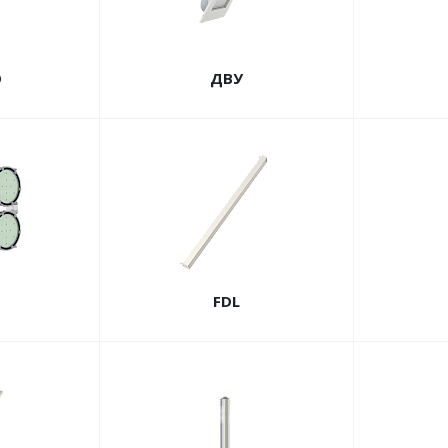
О
ДВУ
FDL