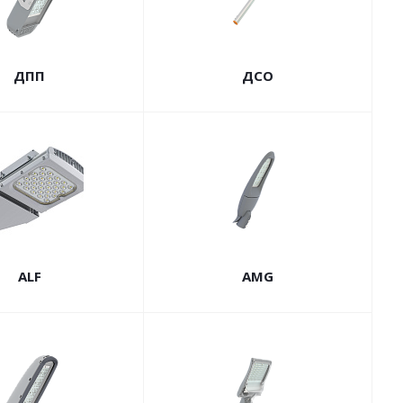
ДПП
ДСО
ALF
AMG