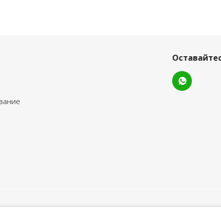
Оставайтес
вание
Товары, их наличие и цены уточ