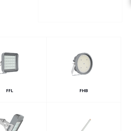
FFL
FHB