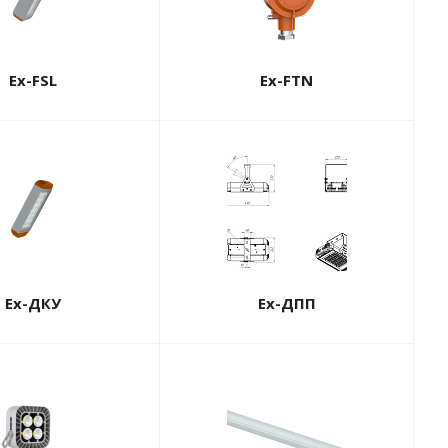
Ex-FSL
Ex-FTN
Ex-ДКУ
Ex-ДПП