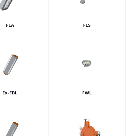
FLA
FLS
Ex-FBL
FWL